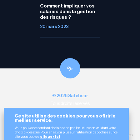
Comment impliquer vos
salariés dans la gestion
des risques ?
20 mars 2023
up
© 2026 Safehear
Tous droits réservés
Made with love in Lyon
Ce site utilise des cookies pour vous offrir le
12 Rue de la Part-Dieu
69003 Lyon
meilleur service.
Linkedin
Vous pouvez cependant choisir de ne pas les utiliser en validant votre
choix ci-dessous. Pour en savoir plus sur l'utilisation de cookies sur ce
Mentions légales
Protection des données
Utilisations des cookies
site, vous pouvez
cliquer ici
.